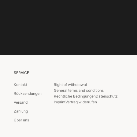
SERVICE
_
Kontakt
Right of withdrawal
General terms and conditions
Rücksendungen
Rechtliche Bedingungen
Datenschutz
Imprint
Vertrag widerrufen
Versand
Zahlung
Über uns