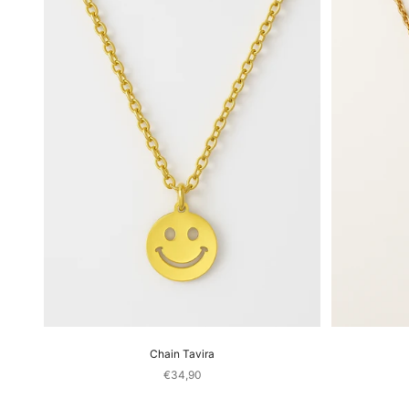
Chain Tavira
Sale price
€34,90