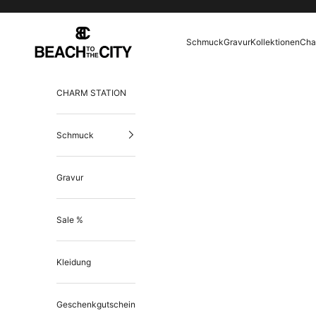
Skip to content
Beach to the City
Schmuck
Gravur
Kollektionen
Cha
CHARM STATION
Schmuck
Gravur
Sale %
Kleidung
Geschenkgutschein