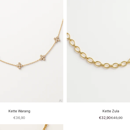
Kette Warang
Kette Zula
Sale price
Sale price
Regular pri
€36,90
€32,90
€45,90