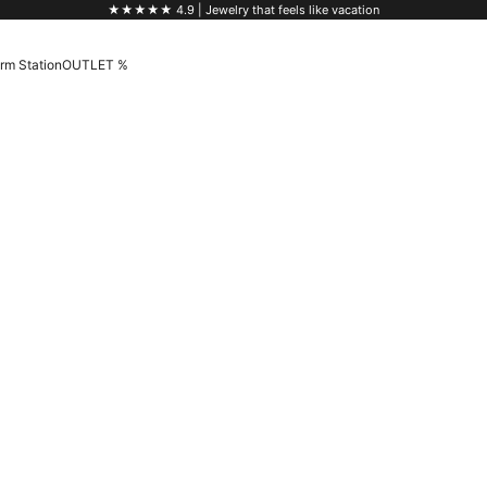
★★★★★ 4.9
| Jewelry that feels like vacation
rm Station
OUTLET %