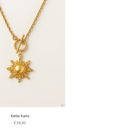
Kette Kairo
Sale price
€38,90