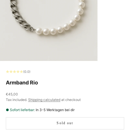
(0.0)
Armband Rio
Sale price
€45,00
Tax included.
Shipping calculated
at checkout
● Sofort lieferbar:
In 3-5 Werktagen bei dir
Sold out