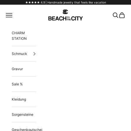
Skip to content
★★★★★ 4.9
| Handmade jewelry that feels like vacation
Beach to the City
Navigation menu
Search
Cart
CHARM
STATION
Schmuck
Gravur
Sale %
Kleidung
Sorgensteine
Geschenkgutschein