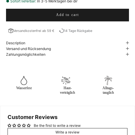
● Sofort lieferbar:
In 3-5 Werktagen bei dir
Add to cart
Versandkostenfrei ab 59 €
14 Tage Rückgabe
Description
Versand und Rücksendung
Zahlungsmöglichkeiten
Wasserfest
Haut-
Alltags-
verträglich
tauglich
Customer Reviews
NEWSLETTER ABONNIEREN UND 5€
Be the first to write a review
Write a review
SPAREN.