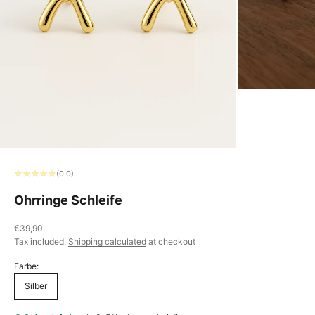
(0.0)
Ohrringe Schleife
Sale price
€39,90
Tax included.
Shipping calculated
at checkout
Farbe:
Silber