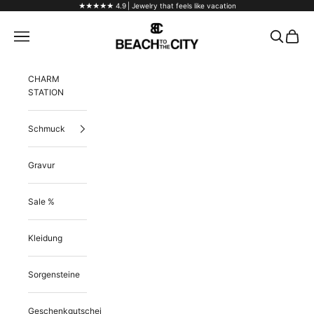
Skip to content
★★★★★ 4.9
| Jewelry that feels like vacation
Beach to the City
Navigation menu
Search
Cart
CHARM
STATION
Schmuck
Gravur
Sale %
Kleidung
Sorgensteine
Geschenkgutschein