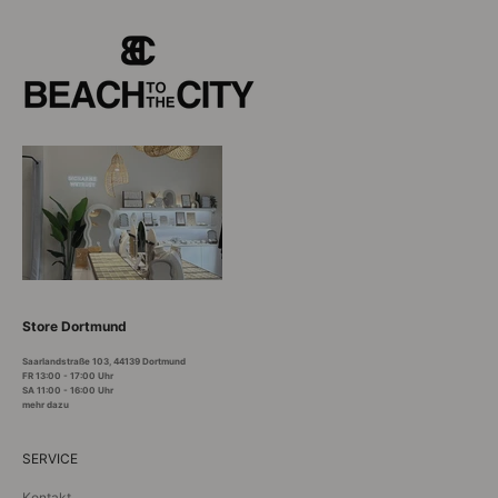
Store Dortmund
Saarlandstraße 103, 44139 Dortmund
FR 13:00 - 17:00 Uhr
SA 11:00 - 16:00 Uhr
mehr dazu
SERVICE
Kontakt