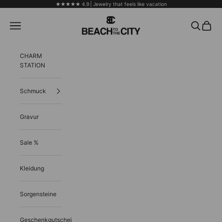
Zum Inhalt springen
★★★★★ 4.9
| Jewelry that feels like vacation
Beach to the City
Menü
Suchen
Warenk
CHARM
STATION
Schmuck
Gravur
Sale %
Kleidung
Sorgensteine
Geschenkgutschein