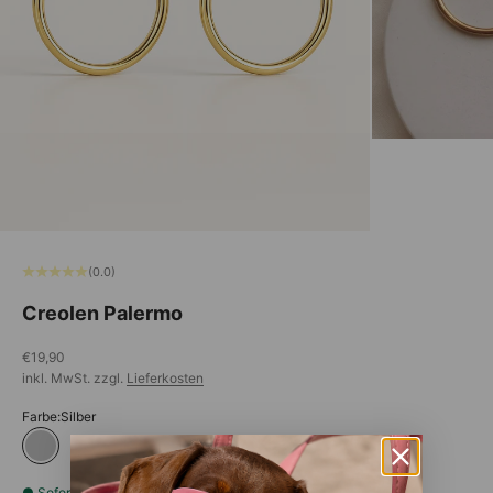
(0.0)
Creolen Palermo
Angebot
€19,90
inkl. MwSt. zzgl.
Lieferkosten
Farbe:
Silber
Silber
● Sofort lieferbar:
In 3-5 Werktagen bei dir