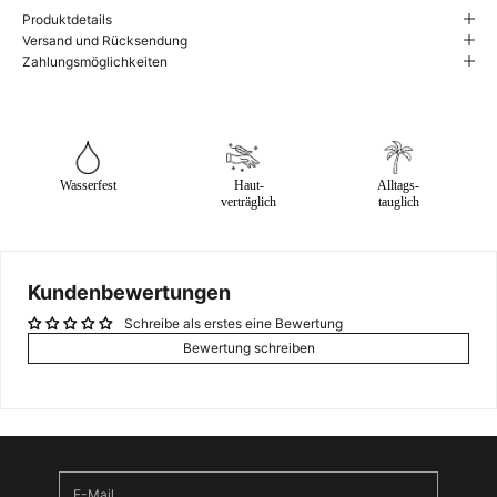
Produktdetails
Versand und Rücksendung
Zahlungsmöglichkeiten
Wasserfest
Haut-
Alltags-
verträglich
tauglich
Kundenbewertungen
NEWSLETTER ABONNIEREN UND 5€
Schreibe als erstes eine Bewertung
Bewertung schreiben
SPAREN.
Melde Dich für unseren Newsletter an und erhalte 5€
Willkommensrabatt!
*
Mit der Anmeldung stimmst du unseren
Datenschutzbestimmungen
zu.
E-Mail