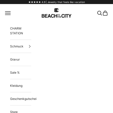
Zum Inhalt springen
★★★★★ 4.9
| Jewelry that feels like vacation
Beach to the City
Menü
Suchen
Warenk
CHARM
STATION
Schmuck
Gravur
Sale %
Kleidung
Geschenkgutschein
Store