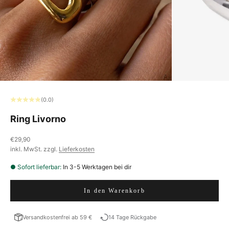
(0.0)
Ring Livorno
Angebot
€29,90
inkl. MwSt. zzgl.
Lieferkosten
● Sofort lieferbar:
In 3-5 Werktagen bei dir
In den Warenkorb
Versandkostenfrei ab 59 €
14 Tage Rückgabe